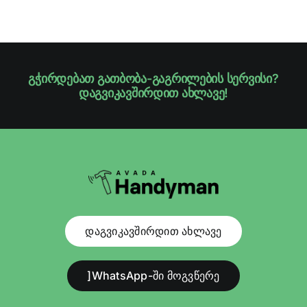
გჭირდებათ გათბობა-გაგრილების სერვისი?
დაგვიკავშირდით ახლავე!
დაგვიკავშირდით ახლავე
]WhatsApp-ში მოგვწერე