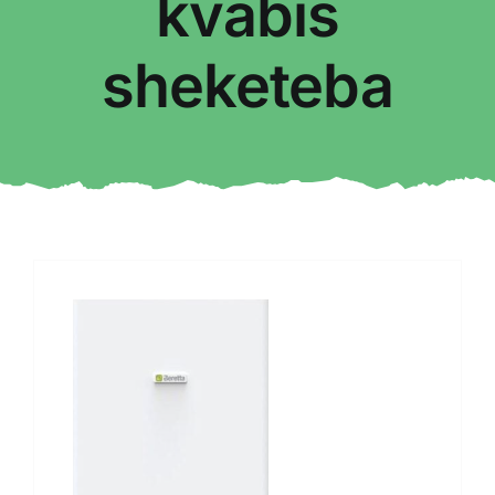
kvabis
sheketeba