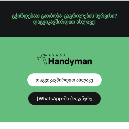
გჭირდებათ გათბობა-გაგრილების სერვისი?
დაგვიკავშირდით ახლავე!
დაგვიკავშირდით ახლავე
]WhatsApp-ში მოგვწერე