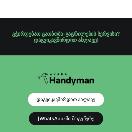
გჭირდებათ გათბობა-გაგრილების სერვისი?
დაგვიკავშირდით ახლავე!
დაგვიკავშირდით ახლავე
]WhatsApp-ში მოგვწერე