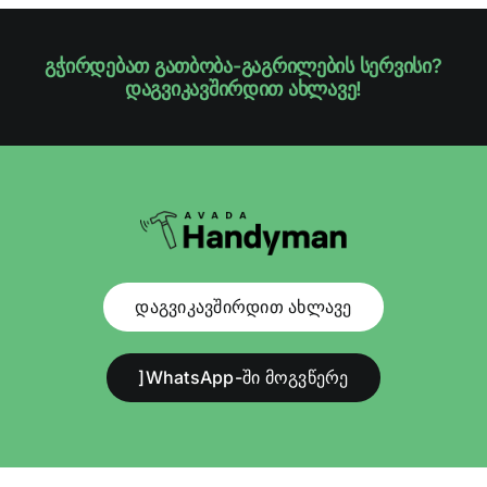
გჭირდებათ გათბობა-გაგრილების სერვისი?
დაგვიკავშირდით ახლავე!
დაგვიკავშირდით ახლავე
]WhatsApp-ში მოგვწერე