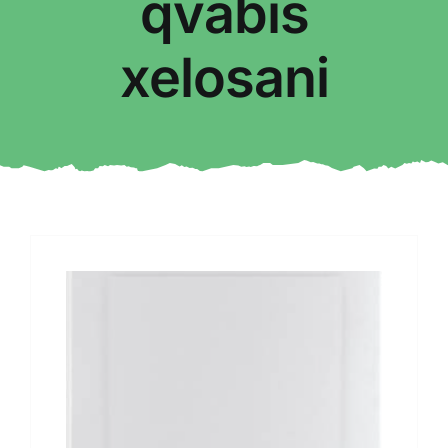
qvabis
xelosani