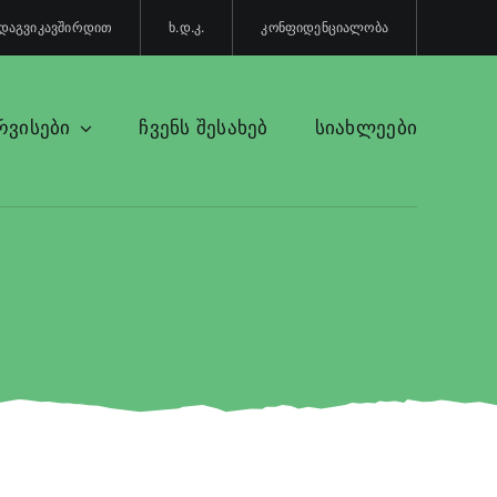
დაგვიკავშირდით
ხ.დ.კ.
კონფიდენციალობა
რვისები
ჩვენს შესახებ
სიახლეები